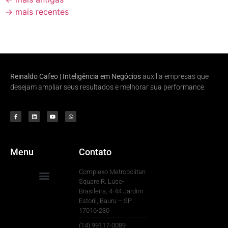
→
mais recentes
Reinaldo Cafeo | Inteligência em Negócios
auxilia empresas que
desejam ampliar seus resultados e melhorar sua performance.
Menu
Contato
Complexo Metropolitan
Square R. Luso-
Brasileira, 4-44 Jardim
Para Sua Empresa
Estoril, Bauru – SP
17016-230
(14) 99117-0089