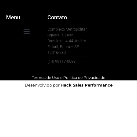
Menu
Contato
Complexo Metropolitan
Square R. Luso-
Brasileira, 4-44 Jardim
Para Sua Empresa
Estoril, Bauru – SP
17016-230
(14) 99117-0089
Termos de Uso e Política de Privacidade
Desenvolvido por
Hack Sales Performance