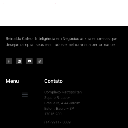
Reinaldo Cafeo | Inteligência em Negócios
auxilia empresas que
desejam ampliar seus resultados e melhorar sua performance.
Menu
Contato
Complexo Metropolitan
Square R. Luso-
Brasileira, 4-44 Jardim
Para Sua Empresa
Estoril, Bauru – SP
17016-230
(14) 99117-0089