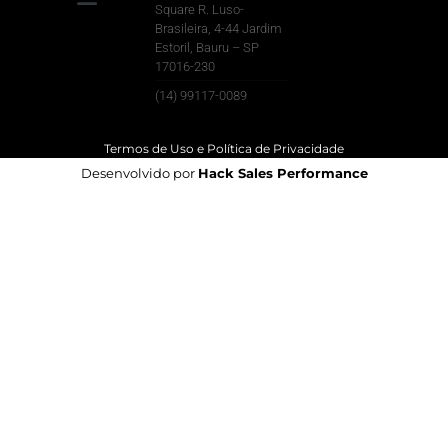
Square R. Luso-
Brasileira, 4-44 Jardim
Para Sua Empresa
Estoril, Bauru – SP
17016-230
(14) 99117-0089
Termos de Uso e Política de Privacidade
Desenvolvido por
Hack Sales Performance