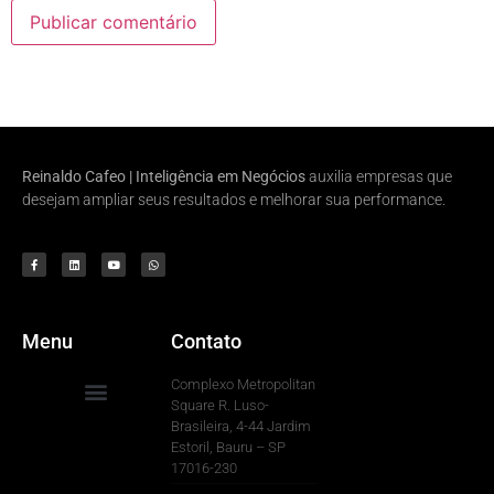
Reinaldo Cafeo | Inteligência em Negócios
auxilia empresas que
desejam ampliar seus resultados e melhorar sua performance.
Menu
Contato
Complexo Metropolitan
Square R. Luso-
Brasileira, 4-44 Jardim
Para Sua Empresa
Estoril, Bauru – SP
17016-230