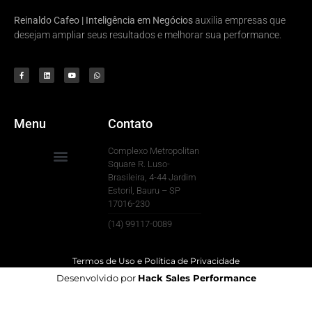
Reinaldo Cafeo | Inteligência em Negócios
auxilia empresas que
desejam ampliar seus resultados e melhorar sua performance.
Menu
Contato
Complexo Metropolitan
Square R. Luso-
Brasileira, 4-44 Jardim
Para Sua Empresa
Estoril, Bauru – SP
17016-230
(14) 99117-0089
Termos de Uso e Política de Privacidade
Desenvolvido por
Hack Sales Performance