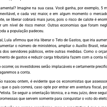
damental? Imagine na sua casa. Você ganha, por exemplo, 5 mil
 inevitável, e cada vez maior, e em algum momento o mercado
te, se liberar cobrará mais juros, pois o risco de calote é en
ar um nível de risco menor. Outras economias que foram negl
oda a população padeceu.
, Lula afirmou que iria liberar o Teto de Gastos, que iria aument
umentar o número de ministérios, ampliar o Auxílio Brasil, re
os dos servidores públicos, entre outras medidas. Como o orça
umento de gastos e reduzir carga tributária fazem com a conta não
 ocorrer, os investidores serão implacáveis e certamente precifi
pagaremos a conta.
o nasceu ontem, é evidente que os economistas que assessora
s que o país correrá, caso opte por entrar em aventura fiscal, po
tista. Se seguir a orientação técnica, e a meu juízo, deve seguir
 promessas que servem somente para conquistar o voto do eleit