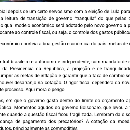
al depois de um certo nervosismo com a eleição de Lula para 
 leitura de transição de governo “tranquila” do que pela
do qual modelo econômico será adotado pelo novo governo a pa
cante ao controle fiscal, ou seja, o controle dos gastos público
econômico norteia a boa gestão econômica do país: metas de inf
tral brasileiro é autônomo e independente, com mandato de 
 da Presidência da República, a projeção é de tranquilidad
prir as metas de inflação e garantir que a taxa de câmbio se
ouver desarranjo na cotação. O rigor fiscal dependerá da nov
e processo. Aqui mora o perigo.
as, em que o governo gasta dentro do limite do orçamento a
blica. Momentos agudos do governo Bolsonaro, que levou a v
ente quando a questão fiscal ficou fragilizada. Lembram da disc
dança de pagamento dos precatórios? A cotação da moeda
dutos, principalmente as commodities.