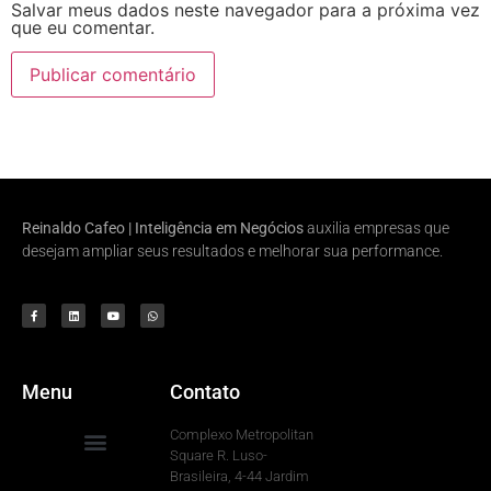
Salvar meus dados neste navegador para a próxima vez
que eu comentar.
Reinaldo Cafeo | Inteligência em Negócios
auxilia empresas que
desejam ampliar seus resultados e melhorar sua performance.
Menu
Contato
Complexo Metropolitan
Square R. Luso-
Brasileira, 4-44 Jardim
Para Sua Empresa