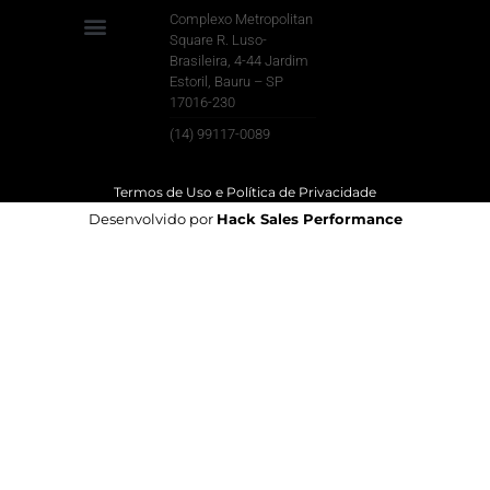
Complexo Metropolitan
Square R. Luso-
Brasileira, 4-44 Jardim
Para Sua Empresa
Estoril, Bauru – SP
17016-230
(14) 99117-0089
Termos de Uso e Política de Privacidade
Desenvolvido por
Hack Sales Performance