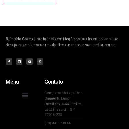
Reinaldo Cafeo | Inteligência em Negócios
auxilia empresas que
desejam ampliar seus resultados e melhorar sua performance.
Menu
Contato
Complexo Metropolitan
Square R. Luso-
Brasileira, 4-44 Jardim
Para Sua Empresa
Estoril, Bauru – SP
17016-230
(14) 99117-0089