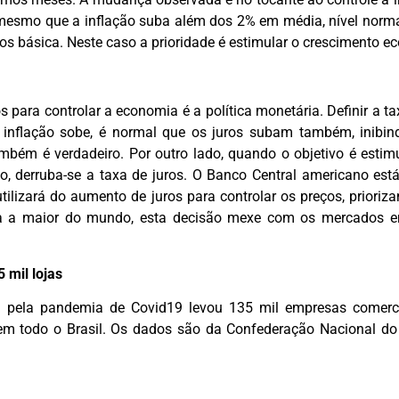
 mesmo que a inflação suba além dos 2% em média, nível norma
ros básica. Neste caso a prioridade é estimular o crescimento e
 para controlar a economia é a política monetária. Definir a ta
a inflação sobe, é normal que os juros subam também, inibi
ambém é verdadeiro. Por outro lado, quando o objetivo é esti
ção, derruba-se a taxa de juros. O Banco Central americano e
tilizará do aumento de juros para controlar os preços, priori
 a maior do mundo, esta decisão mexe com os mercados e
 mil lojas
 pela pandemia de Covid19 levou 135 mil empresas comerci
em todo o Brasil. Os dados são da Confederação Nacional do