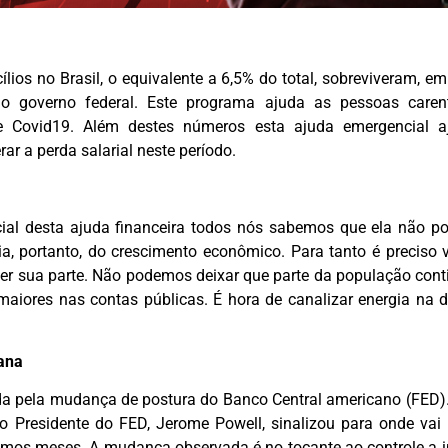
ílios no Brasil, o equivalente a 6,5% do total, sobreviveram, e
lo governo federal. Este programa ajuda as pessoas caren
 Covid19. Além destes números esta ajuda emergencial 
 a perda salarial neste período.
ial desta ajuda financeira todos nós sabemos que ela não po
 portanto, do crescimento econômico. Para tanto é preciso v
zer sua parte. Não podemos deixar que parte da população con
aiores nas contas públicas. É hora de canalizar energia na d
ana
a pela mudança de postura do Banco Central americano (FED).
 Presidente do FED, Jerome Powell, sinalizou para onde vai 
os meses. A mudança observada é no tocante ao controle a inf