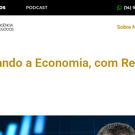
(14) 
OS
PODCAST
Sobre 
ndo a Economia, com Re