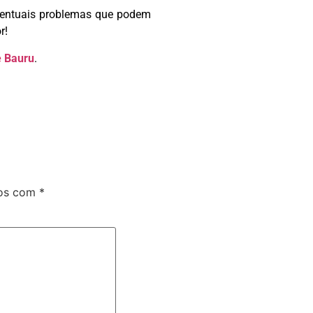
ventuais problemas que podem
r!
e Bauru
.
dos com
*