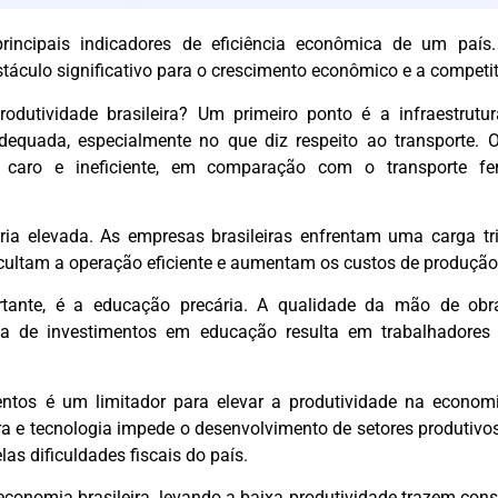
incipais indicadores de eficiência econômica de um país.
táculo significativo para o crescimento econômico e a competit
odutividade brasileira? Um primeiro ponto é a infraestrutur
nadequada, especialmente no que diz respeito ao transporte.
é caro e ineficiente, em comparação com o transporte fer
ária elevada. As empresas brasileiras enfrentam uma carga t
icultam a operação eficiente e aumentam os custos de produção
ante, é a educação precária. A qualidade da mão de obr
alta de investimentos em educação resulta em trabalhadore
tos é um limitador para elevar a produtividade na economia
ra e tecnologia impede o desenvolvimento de setores produtivo
s dificuldades fiscais do país.
a economia brasileira, levando a baixa produtividade trazem co