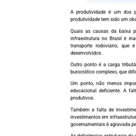
A produtividade é um dos pr
produtividade tem sido um obs
Quais as causas da baixa pr
infraestrutura no Brasil é i
transporte rodoviário, que 
desenvolvidos.
Outro ponto é a carga tribut
burocrático complexo, que dif
Um ponto, não menos import
educacional deficiente. A f
produtivos.
Também a falta de investimen
investimentos em infraestrutu
governamentais é agravada pela
As deficiências estruturais d