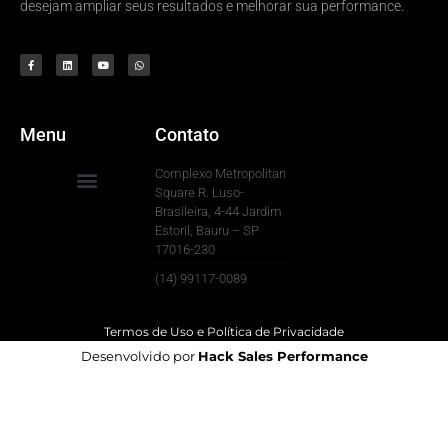
desejam ampliar seus resultados e melhorar sua performance.
Menu
Contato
Complexo Metropolitan
Square R. Luso-
Brasileira, 4-44 Jardim
Para Sua Empresa
Estoril, Bauru – SP
17016-230
(14) 99117-0089
Termos de Uso e Política de Privacidade
Desenvolvido por
Hack Sales Performance