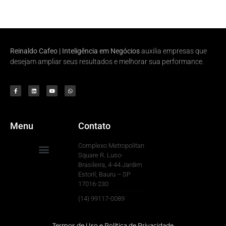
Reinaldo Cafeo | Inteligência em Negócios
auxilia empresas que
desejam ampliar seus resultados e melhorar sua performance.
Menu
Contato
Complexo Metropolitan
Square R. Luso-
Brasileira, 4-44 Jardim
Para Sua Empresa
Estoril, Bauru – SP
17016-230
(14) 99117-0089
Termos de Uso e Política de Privacidade