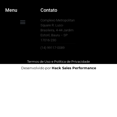
Menu
Contato
Complexo Metropolitan
Square R. Luso-
Brasileira, 4-44 Jardim
Para Sua Empresa
Estoril, Bauru – SP
17016-230
(14) 99117-0089
Termos de Uso e Política de Privacidade
Desenvolvido por
Hack Sales Performance