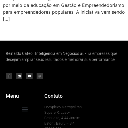
por meio da educação em Gestão e Empreendedorismo
para empreendedores populares. A iniciativa vem sendo
[…]
Reinaldo Cafeo | Inteligência em Negócios
auxilia empresas que
desejam ampliar seus resultados e melhorar sua performance.
Menu
Contato
Complexo Metropolitan
Square R. Luso-
Brasileira, 4-44 Jardim
Para Sua Empresa
Estoril, Bauru – SP