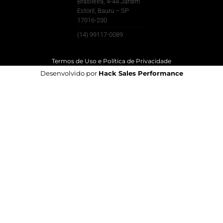
Brasileira, 4-44 Jardim
Estoril, Bauru – SP
17016-230
(14) 99117-0089
Termos de Uso e Política de Privacidade
Desenvolvido por
Hack Sales Performance