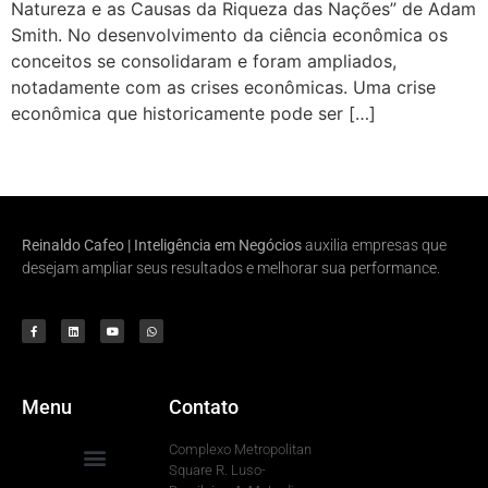
Natureza e as Causas da Riqueza das Nações” de Adam
Smith. No desenvolvimento da ciência econômica os
conceitos se consolidaram e foram ampliados,
notadamente com as crises econômicas. Uma crise
econômica que historicamente pode ser […]
Reinaldo Cafeo | Inteligência em Negócios
auxilia empresas que
desejam ampliar seus resultados e melhorar sua performance.
Menu
Contato
Complexo Metropolitan
Square R. Luso-
Para Sua Empresa